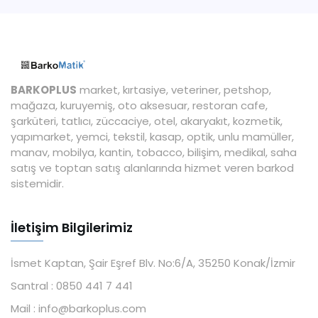
BARKOPLUS
market, kırtasiye, veteriner, petshop,
mağaza, kuruyemiş, oto aksesuar, restoran cafe,
şarküteri, tatlıcı, züccaciye, otel, akaryakıt, kozmetik,
yapımarket, yemci, tekstil, kasap, optik, unlu mamüller,
manav, mobilya, kantin, tobacco, bilişim, medikal, saha
satış ve toptan satış alanlarında hizmet veren barkod
sistemidir.
İletişim Bilgilerimiz
İsmet Kaptan, Şair Eşref Blv. No:6/A, 35250 Konak/İzmir
Santral :
0850 441 7 441
Mail :
info@barkoplus.com