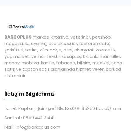
BARKOPLUS
market, kırtasiye, veteriner, petshop,
mağaza, kuruyemiş, oto aksesuar, restoran cafe,
şarküteri, tatlıcı, züccaciye, otel, akaryakıt, kozmetik,
yapımarket, yemci, tekstil, kasap, optik, unlu mamüller,
manav, mobilya, kantin, tobacco, bilişim, medikal, saha
satış ve toptan satış alanlarında hizmet veren barkod
sistemidir.
İletişim Bilgilerimiz
İsmet Kaptan, Şair Eşref Blv. No:6/A, 35250 Konak/İzmir
Santral :
0850 441 7 441
Mail :
info@barkoplus.com