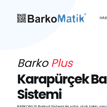
HAK
Barko
Plus
Karapürçek Ba
Sistemi
BARKOPLUS Barkod Sistemi ile satış, stok takip, rapo