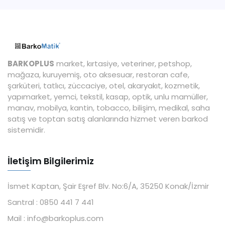
BARKOPLUS
market, kırtasiye, veteriner, petshop,
mağaza, kuruyemiş, oto aksesuar, restoran cafe,
şarküteri, tatlıcı, züccaciye, otel, akaryakıt, kozmetik,
yapımarket, yemci, tekstil, kasap, optik, unlu mamüller,
manav, mobilya, kantin, tobacco, bilişim, medikal, saha
satış ve toptan satış alanlarında hizmet veren barkod
sistemidir.
İletişim Bilgilerimiz
İsmet Kaptan, Şair Eşref Blv. No:6/A, 35250 Konak/İzmir
Santral :
0850 441 7 441
Mail :
info@barkoplus.com