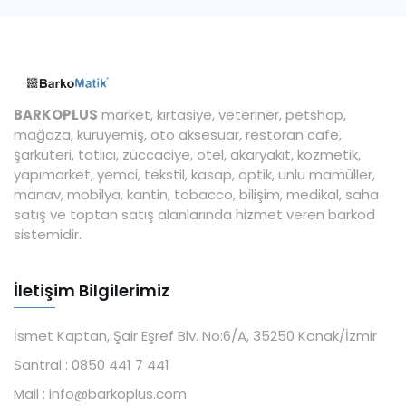
BARKOPLUS
market, kırtasiye, veteriner, petshop,
mağaza, kuruyemiş, oto aksesuar, restoran cafe,
şarküteri, tatlıcı, züccaciye, otel, akaryakıt, kozmetik,
yapımarket, yemci, tekstil, kasap, optik, unlu mamüller,
manav, mobilya, kantin, tobacco, bilişim, medikal, saha
satış ve toptan satış alanlarında hizmet veren barkod
sistemidir.
İletişim Bilgilerimiz
İsmet Kaptan, Şair Eşref Blv. No:6/A, 35250 Konak/İzmir
Santral :
0850 441 7 441
Mail :
info@barkoplus.com