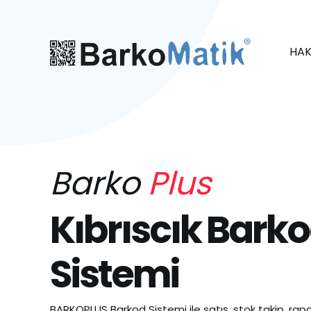
HAK
Barko
Plus
Kıbrıscık Bark
Sistemi
BARKOPLUS Barkod Sistemi ile satış, stok takip, rapo