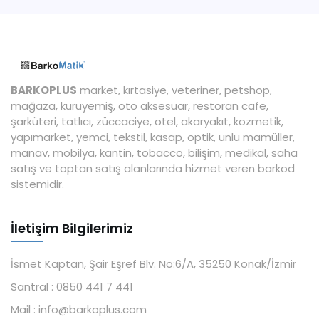
BARKOPLUS
market, kırtasiye, veteriner, petshop,
mağaza, kuruyemiş, oto aksesuar, restoran cafe,
şarküteri, tatlıcı, züccaciye, otel, akaryakıt, kozmetik,
yapımarket, yemci, tekstil, kasap, optik, unlu mamüller,
manav, mobilya, kantin, tobacco, bilişim, medikal, saha
satış ve toptan satış alanlarında hizmet veren barkod
sistemidir.
İletişim Bilgilerimiz
İsmet Kaptan, Şair Eşref Blv. No:6/A, 35250 Konak/İzmir
Santral :
0850 441 7 441
Mail :
info@barkoplus.com