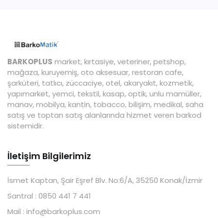
BARKOPLUS
market, kırtasiye, veteriner, petshop,
mağaza, kuruyemiş, oto aksesuar, restoran cafe,
şarküteri, tatlıcı, züccaciye, otel, akaryakıt, kozmetik,
yapımarket, yemci, tekstil, kasap, optik, unlu mamüller,
manav, mobilya, kantin, tobacco, bilişim, medikal, saha
satış ve toptan satış alanlarında hizmet veren barkod
sistemidir.
İletişim Bilgilerimiz
İsmet Kaptan, Şair Eşref Blv. No:6/A, 35250 Konak/İzmir
Santral :
0850 441 7 441
Mail :
info@barkoplus.com