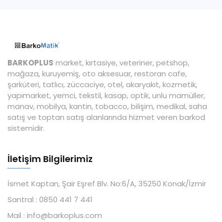
BARKOPLUS
market, kırtasiye, veteriner, petshop,
mağaza, kuruyemiş, oto aksesuar, restoran cafe,
şarküteri, tatlıcı, züccaciye, otel, akaryakıt, kozmetik,
yapımarket, yemci, tekstil, kasap, optik, unlu mamüller,
manav, mobilya, kantin, tobacco, bilişim, medikal, saha
satış ve toptan satış alanlarında hizmet veren barkod
sistemidir.
İletişim Bilgilerimiz
İsmet Kaptan, Şair Eşref Blv. No:6/A, 35250 Konak/İzmir
Santral :
0850 441 7 441
Mail :
info@barkoplus.com