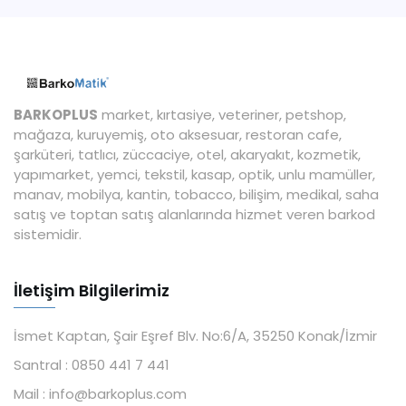
BARKOPLUS
market, kırtasiye, veteriner, petshop,
mağaza, kuruyemiş, oto aksesuar, restoran cafe,
şarküteri, tatlıcı, züccaciye, otel, akaryakıt, kozmetik,
yapımarket, yemci, tekstil, kasap, optik, unlu mamüller,
manav, mobilya, kantin, tobacco, bilişim, medikal, saha
satış ve toptan satış alanlarında hizmet veren barkod
sistemidir.
İletişim Bilgilerimiz
İsmet Kaptan, Şair Eşref Blv. No:6/A, 35250 Konak/İzmir
Santral :
0850 441 7 441
Mail :
info@barkoplus.com