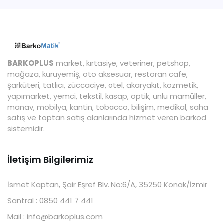
BARKOPLUS
market, kırtasiye, veteriner, petshop,
mağaza, kuruyemiş, oto aksesuar, restoran cafe,
şarküteri, tatlıcı, züccaciye, otel, akaryakıt, kozmetik,
yapımarket, yemci, tekstil, kasap, optik, unlu mamüller,
manav, mobilya, kantin, tobacco, bilişim, medikal, saha
satış ve toptan satış alanlarında hizmet veren barkod
sistemidir.
İletişim Bilgilerimiz
İsmet Kaptan, Şair Eşref Blv. No:6/A, 35250 Konak/İzmir
Santral :
0850 441 7 441
Mail :
info@barkoplus.com