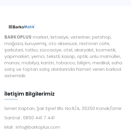
BARKOPLUS
market, kırtasiye, veteriner, petshop,
mağaza, kuruyemiş, oto aksesuar, restoran cafe,
şarküteri, tatlıcı, züccaciye, otel, akaryakıt, kozmetik,
yapımarket, yemci, tekstil, kasap, optik, unlu mamüller,
manav, mobilya, kantin, tobacco, bilişim, medikal, saha
satış ve toptan satış alanlarında hizmet veren barkod
sistemidir.
İletişim Bilgilerimiz
İsmet Kaptan, Şair Eşref Blv. No:6/A, 35250 Konak/İzmir
Santral :
0850 441 7 441
Mail :
info@barkoplus.com