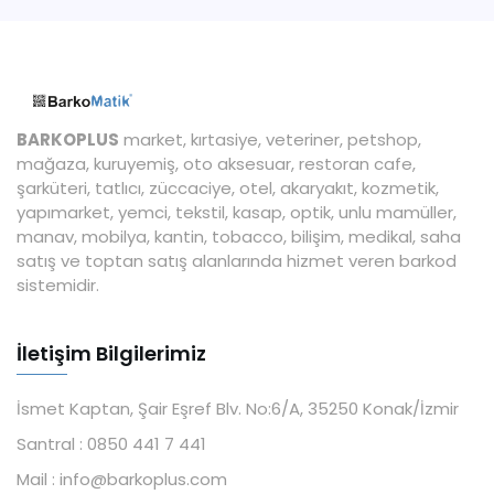
BARKOPLUS
market, kırtasiye, veteriner, petshop,
mağaza, kuruyemiş, oto aksesuar, restoran cafe,
şarküteri, tatlıcı, züccaciye, otel, akaryakıt, kozmetik,
yapımarket, yemci, tekstil, kasap, optik, unlu mamüller,
manav, mobilya, kantin, tobacco, bilişim, medikal, saha
satış ve toptan satış alanlarında hizmet veren barkod
sistemidir.
İletişim Bilgilerimiz
İsmet Kaptan, Şair Eşref Blv. No:6/A, 35250 Konak/İzmir
Santral :
0850 441 7 441
Mail :
info@barkoplus.com