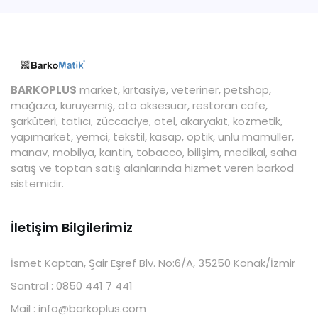
BARKOPLUS
market, kırtasiye, veteriner, petshop,
mağaza, kuruyemiş, oto aksesuar, restoran cafe,
şarküteri, tatlıcı, züccaciye, otel, akaryakıt, kozmetik,
yapımarket, yemci, tekstil, kasap, optik, unlu mamüller,
manav, mobilya, kantin, tobacco, bilişim, medikal, saha
satış ve toptan satış alanlarında hizmet veren barkod
sistemidir.
İletişim Bilgilerimiz
İsmet Kaptan, Şair Eşref Blv. No:6/A, 35250 Konak/İzmir
Santral :
0850 441 7 441
Mail :
info@barkoplus.com