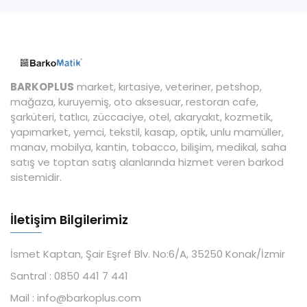
BARKOPLUS
market, kırtasiye, veteriner, petshop,
mağaza, kuruyemiş, oto aksesuar, restoran cafe,
şarküteri, tatlıcı, züccaciye, otel, akaryakıt, kozmetik,
yapımarket, yemci, tekstil, kasap, optik, unlu mamüller,
manav, mobilya, kantin, tobacco, bilişim, medikal, saha
satış ve toptan satış alanlarında hizmet veren barkod
sistemidir.
İletişim Bilgilerimiz
İsmet Kaptan, Şair Eşref Blv. No:6/A, 35250 Konak/İzmir
Santral :
0850 441 7 441
Mail :
info@barkoplus.com