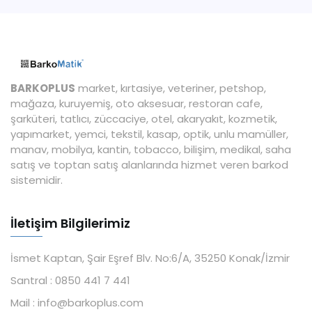
BARKOPLUS
market, kırtasiye, veteriner, petshop,
mağaza, kuruyemiş, oto aksesuar, restoran cafe,
şarküteri, tatlıcı, züccaciye, otel, akaryakıt, kozmetik,
yapımarket, yemci, tekstil, kasap, optik, unlu mamüller,
manav, mobilya, kantin, tobacco, bilişim, medikal, saha
satış ve toptan satış alanlarında hizmet veren barkod
sistemidir.
İletişim Bilgilerimiz
İsmet Kaptan, Şair Eşref Blv. No:6/A, 35250 Konak/İzmir
Santral :
0850 441 7 441
Mail :
info@barkoplus.com