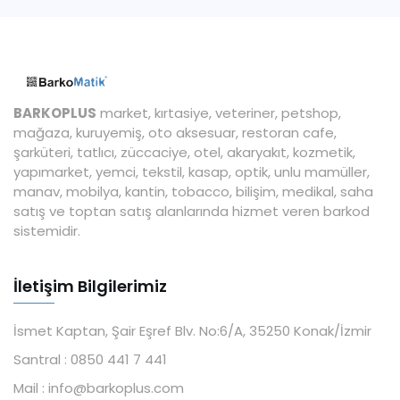
BARKOPLUS
market, kırtasiye, veteriner, petshop,
mağaza, kuruyemiş, oto aksesuar, restoran cafe,
şarküteri, tatlıcı, züccaciye, otel, akaryakıt, kozmetik,
yapımarket, yemci, tekstil, kasap, optik, unlu mamüller,
manav, mobilya, kantin, tobacco, bilişim, medikal, saha
satış ve toptan satış alanlarında hizmet veren barkod
sistemidir.
İletişim Bilgilerimiz
İsmet Kaptan, Şair Eşref Blv. No:6/A, 35250 Konak/İzmir
Santral :
0850 441 7 441
Mail :
info@barkoplus.com