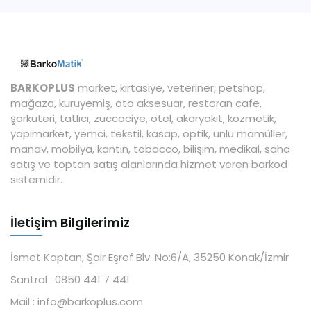
BARKOPLUS
market, kırtasiye, veteriner, petshop,
mağaza, kuruyemiş, oto aksesuar, restoran cafe,
şarküteri, tatlıcı, züccaciye, otel, akaryakıt, kozmetik,
yapımarket, yemci, tekstil, kasap, optik, unlu mamüller,
manav, mobilya, kantin, tobacco, bilişim, medikal, saha
satış ve toptan satış alanlarında hizmet veren barkod
sistemidir.
İletişim Bilgilerimiz
İsmet Kaptan, Şair Eşref Blv. No:6/A, 35250 Konak/İzmir
Santral :
0850 441 7 441
Mail :
info@barkoplus.com