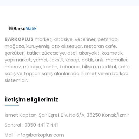
BARKOPLUS
market, kırtasiye, veteriner, petshop,
mağaza, kuruyemiş, oto aksesuar, restoran cafe,
şarküteri, tatlıcı, züccaciye, otel, akaryakıt, kozmetik,
yapımarket, yemci, tekstil, kasap, optik, unlu mamüller,
manav, mobilya, kantin, tobacco, bilişim, medikal, saha
satış ve toptan satış alanlarında hizmet veren barkod
sistemidir.
İletişim Bilgilerimiz
İsmet Kaptan, Şair Eşref Blv. No:6/A, 35250 Konak/İzmir
Santral :
0850 441 7 441
Mail :
info@barkoplus.com