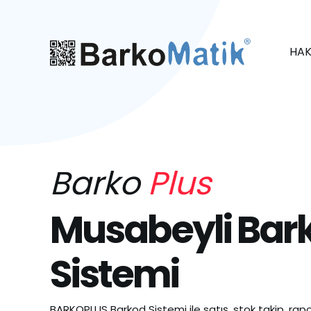
HAK
Barko
Plus
Musabeyli Bar
Sistemi
BARKOPLUS Barkod Sistemi ile satış, stok takip, rapo