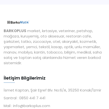
BARKOPLUS
market, kırtasiye, veteriner, petshop,
mağaza, kuruyemiş, oto aksesuar, restoran cafe,
şarküteri, tatlıcı, züccaciye, otel, akaryakıt, kozmetik,
yapımarket, yemci, tekstil, kasap, optik, unlu mamüller,
manav, mobilya, kantin, tobacco, bilişim, medikal, saha
satış ve toptan satış alanlarında hizmet veren barkod
sistemidir.
İletişim Bilgilerimiz
İsmet Kaptan, Şair Eşref Blv. No:6/A, 35250 Konak/İzmir
Santral :
0850 441 7 441
Mail :
info@barkoplus.com