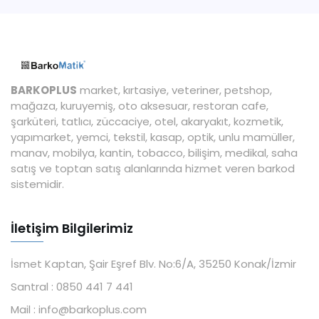
BARKOPLUS
market, kırtasiye, veteriner, petshop,
mağaza, kuruyemiş, oto aksesuar, restoran cafe,
şarküteri, tatlıcı, züccaciye, otel, akaryakıt, kozmetik,
yapımarket, yemci, tekstil, kasap, optik, unlu mamüller,
manav, mobilya, kantin, tobacco, bilişim, medikal, saha
satış ve toptan satış alanlarında hizmet veren barkod
sistemidir.
İletişim Bilgilerimiz
İsmet Kaptan, Şair Eşref Blv. No:6/A, 35250 Konak/İzmir
Santral :
0850 441 7 441
Mail :
info@barkoplus.com