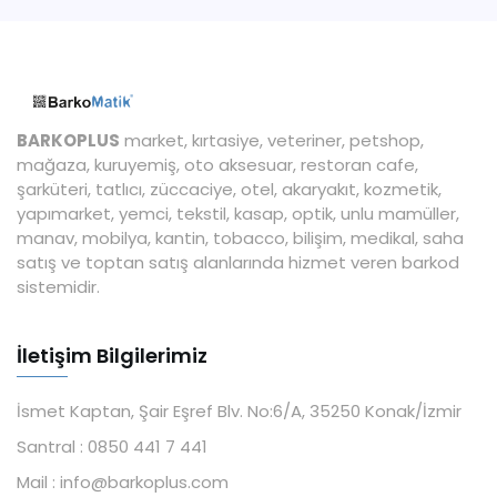
BARKOPLUS
market, kırtasiye, veteriner, petshop,
mağaza, kuruyemiş, oto aksesuar, restoran cafe,
şarküteri, tatlıcı, züccaciye, otel, akaryakıt, kozmetik,
yapımarket, yemci, tekstil, kasap, optik, unlu mamüller,
manav, mobilya, kantin, tobacco, bilişim, medikal, saha
satış ve toptan satış alanlarında hizmet veren barkod
sistemidir.
İletişim Bilgilerimiz
İsmet Kaptan, Şair Eşref Blv. No:6/A, 35250 Konak/İzmir
Santral :
0850 441 7 441
Mail :
info@barkoplus.com