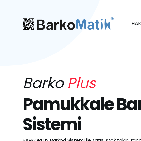
HAK
Barko
Plus
Pamukkale Ba
Sistemi
BARKOPLUS Barkod Sistemi ile satış, stok takip, rapo