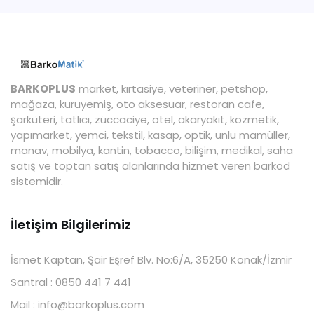
BARKOPLUS
market, kırtasiye, veteriner, petshop,
mağaza, kuruyemiş, oto aksesuar, restoran cafe,
şarküteri, tatlıcı, züccaciye, otel, akaryakıt, kozmetik,
yapımarket, yemci, tekstil, kasap, optik, unlu mamüller,
manav, mobilya, kantin, tobacco, bilişim, medikal, saha
satış ve toptan satış alanlarında hizmet veren barkod
sistemidir.
İletişim Bilgilerimiz
İsmet Kaptan, Şair Eşref Blv. No:6/A, 35250 Konak/İzmir
Santral :
0850 441 7 441
Mail :
info@barkoplus.com