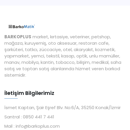
BARKOPLUS
market, kırtasiye, veteriner, petshop,
mağaza, kuruyemiş, oto aksesuar, restoran cafe,
şarküteri, tatlıcı, züccaciye, otel, akaryakıt, kozmetik,
yapımarket, yemci, tekstil, kasap, optik, unlu mamüller,
manav, mobilya, kantin, tobacco, bilişim, medikal, saha
satış ve toptan satış alanlarında hizmet veren barkod
sistemidir.
İletişim Bilgilerimiz
İsmet Kaptan, Şair Eşref Blv. No:6/A, 35250 Konak/İzmir
Santral :
0850 441 7 441
Mail :
info@barkoplus.com