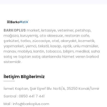
BARKOPLUS
market, kırtasiye, veteriner, petshop,
mağaza, kuruyemiş, oto aksesuar, restoran cafe,
şarküteri, tatlıcı, züccaciye, otel, akaryakıt, kozmetik,
yapımarket, yemci, tekstil, kasap, optik, unlu mamüller,
manav, mobilya, kantin, tobacco, bilişim, medikal, saha
satış ve toptan satış alanlarında hizmet veren barkod
sistemidir.
İletişim Bilgilerimiz
İsmet Kaptan, Şair Eşref Blv. No:6/A, 35250 Konak/İzmir
Santral :
0850 441 7 441
Mail :
info@barkoplus.com