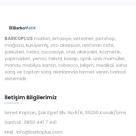
BARKOPLUS
market, kırtasiye, veteriner, petshop,
mağaza, kuruyemiş, oto aksesuar, restoran cafe,
şarküteri, tatlıcı, züccaciye, otel, akaryakıt, kozmetik,
yapımarket, yemci, tekstil, kasap, optik, unlu mamüller,
manav, mobilya, kantin, tobacco, bilişim, medikal, saha
satış ve toptan satış alanlarında hizmet veren barkod
sistemidir.
İletişim Bilgilerimiz
İsmet Kaptan, Şair Eşref Blv. No:6/A, 35250 Konak/İzmir
Santral :
0850 441 7 441
Mail :
info@barkoplus.com