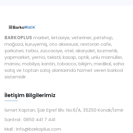
BARKOPLUS
market, kırtasiye, veteriner, petshop,
mağaza, kuruyemiş, oto aksesuar, restoran cafe,
şarküteri, tatlıcı, züccaciye, otel, akaryakıt, kozmetik,
yapımarket, yemci, tekstil, kasap, optik, unlu mamüller,
manav, mobilya, kantin, tobacco, bilişim, medikal, saha
satış ve toptan satış alanlarında hizmet veren barkod
sistemidir.
İletişim Bilgilerimiz
İsmet Kaptan, Şair Eşref Blv. No:6/A, 35250 Konak/İzmir
Santral :
0850 441 7 441
Mail :
info@barkoplus.com