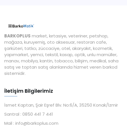
BARKOPLUS
market, kırtasiye, veteriner, petshop,
mağaza, kuruyemiş, oto aksesuar, restoran cafe,
şarküteri, tatlıcı, züccaciye, otel, akaryakıt, kozmetik,
yapımarket, yemci, tekstil, kasap, optik, unlu mamüller,
manav, mobilya, kantin, tobacco, bilişim, medikal, saha
satış ve toptan satış alanlarında hizmet veren barkod
sistemidir.
İletişim Bilgilerimiz
İsmet Kaptan, Şair Eşref Blv. No:6/A, 35250 Konak/İzmir
Santral :
0850 441 7 441
Mail :
info@barkoplus.com