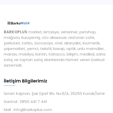
BARKOPLUS
market, kırtasiye, veteriner, petshop,
mağaza, kuruyemiş, oto aksesuar, restoran cafe,
şarküteri, tatlıcı, züccaciye, otel, akaryakıt, kozmetik,
yapımarket, yemci, tekstil, kasap, optik, unlu mamüller,
manav, mobilya, kantin, tobacco, bilişim, medikal, saha
satış ve toptan satış alanlarında hizmet veren barkod
sistemidir.
İletişim Bilgilerimiz
İsmet Kaptan, Şair Eşref Blv. No:6/A, 35250 Konak/İzmir
Santral :
0850 441 7 441
Mail :
info@barkoplus.com