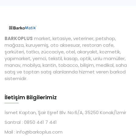
BARKOPLUS
market, kırtasiye, veteriner, petshop,
mağaza, kuruyemiş, oto aksesuar, restoran cafe,
şarküteri, tatlıcı, züccaciye, otel, akaryakıt, kozmetik,
yapımarket, yemci, tekstil, kasap, optik, unlu mamüller,
manav, mobilya, kantin, tobacco, bilişim, medikal, saha
satış ve toptan satış alanlarında hizmet veren barkod
sistemidir.
İletişim Bilgilerimiz
İsmet Kaptan, Şair Eşref Blv. No:6/A, 35250 Konak/İzmir
Santral :
0850 441 7 441
Mail :
info@barkoplus.com