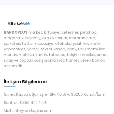
BARKOPLUS
market, kırtasiye, veteriner, petshop,
mağaza, kuruyemiş, oto aksesuar, restoran cafe,
şarküteri, tatlıcı, züccaciye, otel, akaryakıt, kozmetik,
yapımarket, yemci, tekstil, kasap, optik, unlu mamüller,
manav, mobilya, kantin, tobacco, bilişim, medikal, saha
satış ve toptan satış alanlarında hizmet veren barkod
sistemidir.
İletişim Bilgilerimiz
İsmet Kaptan, Şair Eşref Blv. No:6/A, 35250 Konak/İzmir
Santral :
0850 441 7 441
Mail :
info@barkoplus.com