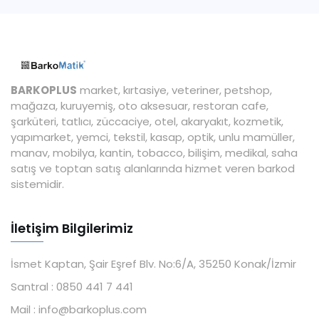
BARKOPLUS
market, kırtasiye, veteriner, petshop,
mağaza, kuruyemiş, oto aksesuar, restoran cafe,
şarküteri, tatlıcı, züccaciye, otel, akaryakıt, kozmetik,
yapımarket, yemci, tekstil, kasap, optik, unlu mamüller,
manav, mobilya, kantin, tobacco, bilişim, medikal, saha
satış ve toptan satış alanlarında hizmet veren barkod
sistemidir.
İletişim Bilgilerimiz
İsmet Kaptan, Şair Eşref Blv. No:6/A, 35250 Konak/İzmir
Santral :
0850 441 7 441
Mail :
info@barkoplus.com