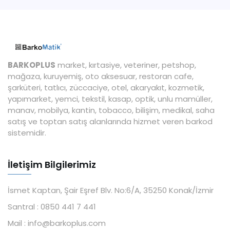
BARKOPLUS
market, kırtasiye, veteriner, petshop,
mağaza, kuruyemiş, oto aksesuar, restoran cafe,
şarküteri, tatlıcı, züccaciye, otel, akaryakıt, kozmetik,
yapımarket, yemci, tekstil, kasap, optik, unlu mamüller,
manav, mobilya, kantin, tobacco, bilişim, medikal, saha
satış ve toptan satış alanlarında hizmet veren barkod
sistemidir.
İletişim Bilgilerimiz
İsmet Kaptan, Şair Eşref Blv. No:6/A, 35250 Konak/İzmir
Santral :
0850 441 7 441
Mail :
info@barkoplus.com