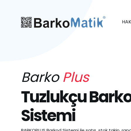
HAK
Barko
Plus
Tuzlukçu Bark
Sistemi
BARKOPLUS Barkod Sistemi ile satış, stok takip, rapo