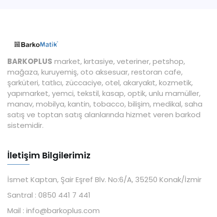
BARKOPLUS
market, kırtasiye, veteriner, petshop,
mağaza, kuruyemiş, oto aksesuar, restoran cafe,
şarküteri, tatlıcı, züccaciye, otel, akaryakıt, kozmetik,
yapımarket, yemci, tekstil, kasap, optik, unlu mamüller,
manav, mobilya, kantin, tobacco, bilişim, medikal, saha
satış ve toptan satış alanlarında hizmet veren barkod
sistemidir.
İletişim Bilgilerimiz
İsmet Kaptan, Şair Eşref Blv. No:6/A, 35250 Konak/İzmir
Santral :
0850 441 7 441
Mail :
info@barkoplus.com