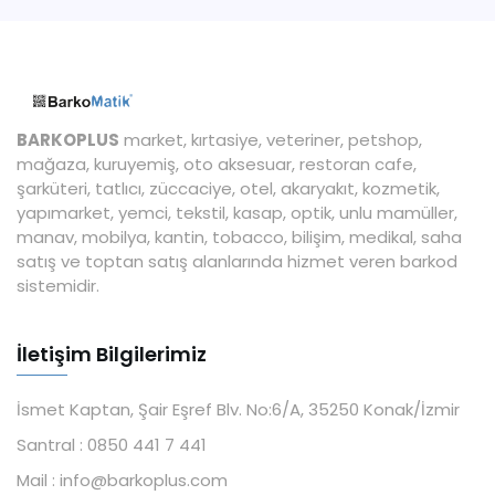
BARKOPLUS
market, kırtasiye, veteriner, petshop,
mağaza, kuruyemiş, oto aksesuar, restoran cafe,
şarküteri, tatlıcı, züccaciye, otel, akaryakıt, kozmetik,
yapımarket, yemci, tekstil, kasap, optik, unlu mamüller,
manav, mobilya, kantin, tobacco, bilişim, medikal, saha
satış ve toptan satış alanlarında hizmet veren barkod
sistemidir.
İletişim Bilgilerimiz
İsmet Kaptan, Şair Eşref Blv. No:6/A, 35250 Konak/İzmir
Santral :
0850 441 7 441
Mail :
info@barkoplus.com