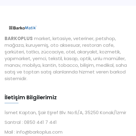
BARKOPLUS
market, kırtasiye, veteriner, petshop,
mağaza, kuruyemiş, oto aksesuar, restoran cafe,
şarküteri, tatlıcı, züccaciye, otel, akaryakıt, kozmetik,
yapımarket, yemci, tekstil, kasap, optik, unlu mamüller,
manav, mobilya, kantin, tobacco, bilişim, medikal, saha
satış ve toptan satış alanlarında hizmet veren barkod
sistemidir.
İletişim Bilgilerimiz
İsmet Kaptan, Şair Eşref Blv. No:6/A, 35250 Konak/İzmir
Santral :
0850 441 7 441
Mail :
info@barkoplus.com