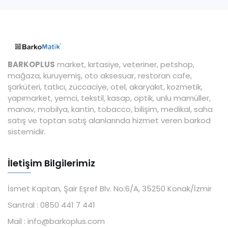
BARKOPLUS
market, kırtasiye, veteriner, petshop,
mağaza, kuruyemiş, oto aksesuar, restoran cafe,
şarküteri, tatlıcı, züccaciye, otel, akaryakıt, kozmetik,
yapımarket, yemci, tekstil, kasap, optik, unlu mamüller,
manav, mobilya, kantin, tobacco, bilişim, medikal, saha
satış ve toptan satış alanlarında hizmet veren barkod
sistemidir.
İletişim Bilgilerimiz
İsmet Kaptan, Şair Eşref Blv. No:6/A, 35250 Konak/İzmir
Santral :
0850 441 7 441
Mail :
info@barkoplus.com