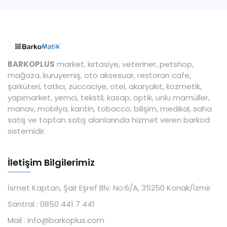
BARKOPLUS
market, kırtasiye, veteriner, petshop,
mağaza, kuruyemiş, oto aksesuar, restoran cafe,
şarküteri, tatlıcı, züccaciye, otel, akaryakıt, kozmetik,
yapımarket, yemci, tekstil, kasap, optik, unlu mamüller,
manav, mobilya, kantin, tobacco, bilişim, medikal, saha
satış ve toptan satış alanlarında hizmet veren barkod
sistemidir.
İletişim Bilgilerimiz
İsmet Kaptan, Şair Eşref Blv. No:6/A, 35250 Konak/İzmir
Santral :
0850 441 7 441
Mail :
info@barkoplus.com