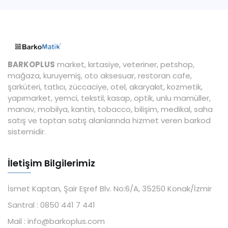
BARKOPLUS
market, kırtasiye, veteriner, petshop,
mağaza, kuruyemiş, oto aksesuar, restoran cafe,
şarküteri, tatlıcı, züccaciye, otel, akaryakıt, kozmetik,
yapımarket, yemci, tekstil, kasap, optik, unlu mamüller,
manav, mobilya, kantin, tobacco, bilişim, medikal, saha
satış ve toptan satış alanlarında hizmet veren barkod
sistemidir.
İletişim Bilgilerimiz
İsmet Kaptan, Şair Eşref Blv. No:6/A, 35250 Konak/İzmir
Santral :
0850 441 7 441
Mail :
info@barkoplus.com