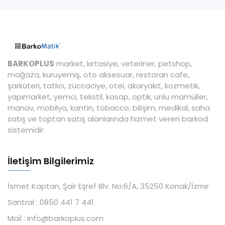
BARKOPLUS
market, kırtasiye, veteriner, petshop,
mağaza, kuruyemiş, oto aksesuar, restoran cafe,
şarküteri, tatlıcı, züccaciye, otel, akaryakıt, kozmetik,
yapımarket, yemci, tekstil, kasap, optik, unlu mamüller,
manav, mobilya, kantin, tobacco, bilişim, medikal, saha
satış ve toptan satış alanlarında hizmet veren barkod
sistemidir.
İletişim Bilgilerimiz
İsmet Kaptan, Şair Eşref Blv. No:6/A, 35250 Konak/İzmir
Santral :
0850 441 7 441
Mail :
info@barkoplus.com