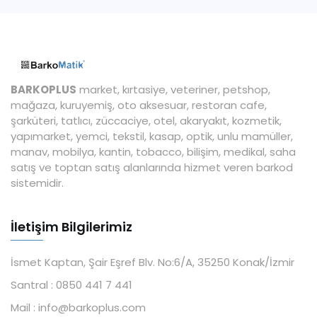
BARKOPLUS
market, kırtasiye, veteriner, petshop,
mağaza, kuruyemiş, oto aksesuar, restoran cafe,
şarküteri, tatlıcı, züccaciye, otel, akaryakıt, kozmetik,
yapımarket, yemci, tekstil, kasap, optik, unlu mamüller,
manav, mobilya, kantin, tobacco, bilişim, medikal, saha
satış ve toptan satış alanlarında hizmet veren barkod
sistemidir.
İletişim Bilgilerimiz
İsmet Kaptan, Şair Eşref Blv. No:6/A, 35250 Konak/İzmir
Santral :
0850 441 7 441
Mail :
info@barkoplus.com