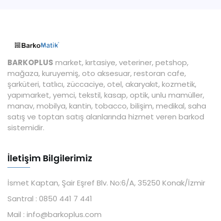
BARKOPLUS
market, kırtasiye, veteriner, petshop,
mağaza, kuruyemiş, oto aksesuar, restoran cafe,
şarküteri, tatlıcı, züccaciye, otel, akaryakıt, kozmetik,
yapımarket, yemci, tekstil, kasap, optik, unlu mamüller,
manav, mobilya, kantin, tobacco, bilişim, medikal, saha
satış ve toptan satış alanlarında hizmet veren barkod
sistemidir.
İletişim Bilgilerimiz
İsmet Kaptan, Şair Eşref Blv. No:6/A, 35250 Konak/İzmir
Santral :
0850 441 7 441
Mail :
info@barkoplus.com