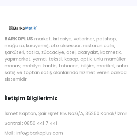
BARKOPLUS
market, kırtasiye, veteriner, petshop,
mağaza, kuruyemiş, oto aksesuar, restoran cafe,
şarküteri, tatlıcı, züccaciye, otel, akaryakıt, kozmetik,
yapımarket, yemci, tekstil, kasap, optik, unlu mamüller,
manav, mobilya, kantin, tobacco, bilişim, medikal, saha
satış ve toptan satış alanlarında hizmet veren barkod
sistemidir.
İletişim Bilgilerimiz
İsmet Kaptan, Şair Eşref Blv. No:6/A, 35250 Konak/İzmir
Santral :
0850 441 7 441
Mail :
info@barkoplus.com