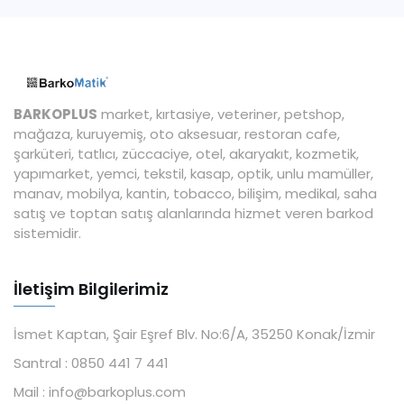
BARKOPLUS
market, kırtasiye, veteriner, petshop,
mağaza, kuruyemiş, oto aksesuar, restoran cafe,
şarküteri, tatlıcı, züccaciye, otel, akaryakıt, kozmetik,
yapımarket, yemci, tekstil, kasap, optik, unlu mamüller,
manav, mobilya, kantin, tobacco, bilişim, medikal, saha
satış ve toptan satış alanlarında hizmet veren barkod
sistemidir.
İletişim Bilgilerimiz
İsmet Kaptan, Şair Eşref Blv. No:6/A, 35250 Konak/İzmir
Santral :
0850 441 7 441
Mail :
info@barkoplus.com