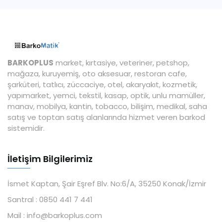
BARKOPLUS
market, kırtasiye, veteriner, petshop,
mağaza, kuruyemiş, oto aksesuar, restoran cafe,
şarküteri, tatlıcı, züccaciye, otel, akaryakıt, kozmetik,
yapımarket, yemci, tekstil, kasap, optik, unlu mamüller,
manav, mobilya, kantin, tobacco, bilişim, medikal, saha
satış ve toptan satış alanlarında hizmet veren barkod
sistemidir.
İletişim Bilgilerimiz
İsmet Kaptan, Şair Eşref Blv. No:6/A, 35250 Konak/İzmir
Santral :
0850 441 7 441
Mail :
info@barkoplus.com